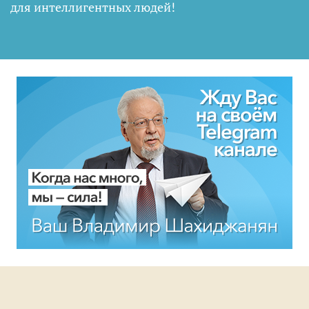
для интеллигентных людей
!