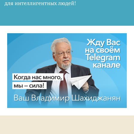
для интеллигентных людей
!