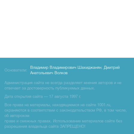
Владимир Владимирович Шахиджанян
,
Дмитрий
Основатели:
Анатольевич Волков
Администрация сайта не всегда разделяет мнения авторов и не
отвечает за достоверность публикуемых данных.
Дата открытия сайта — 17 августа 1997 г.
Все права на материалы, находящиемся на сайте 1001.ru,
охраняются в соответствии с законодательством РФ, в том числе,
об авторском
праве и смежных правах. Использование материалов сайте без
разрешения владельца сайта ЗАПРЕЩЕНО!