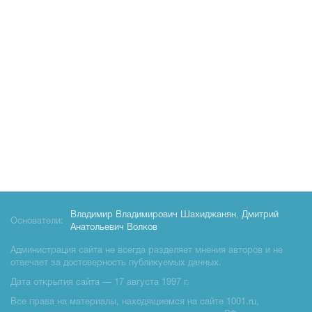
Владимир Владимирович Шахиджанян
,
Дмитрий
Основатели:
Анатольевич Волков
Администрация сайта не всегда разделяет мнения авторов и не
отвечает за достоверность публикуемых данных.
Дата открытия сайта — 17 августа 1997 г.
Все права на материалы, находящиемся на сайте 1001.ru,