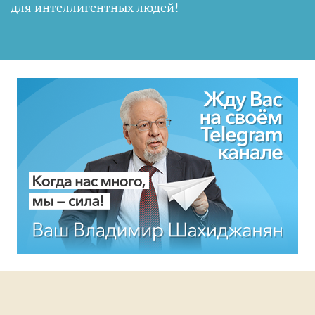
для интеллигентных людей
!