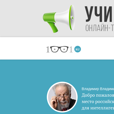
Владимир Владим
Добро пожалов
место российс
для интеллиге