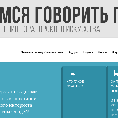
Дневник предпринимателя
Аудио
Видео
Книги
Ку
ЧТО ТАКОЕ
ЗА 
СЧАСТЬЕ?
ОСТ
ЧЕЛ
ирович Шахиджанян:
ать в спокойное
ИЗ 
кого интернета
КОН
нтных людей
!
НЕ 
НО 