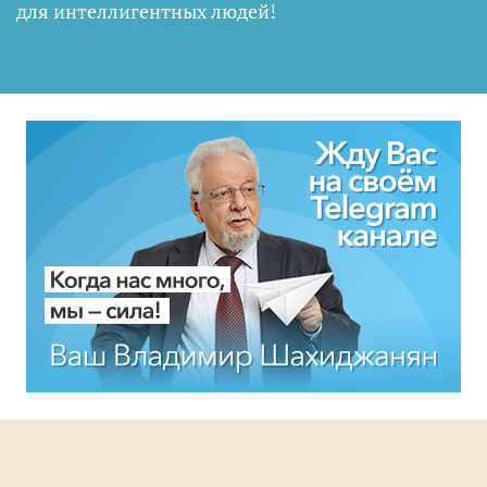
для интеллигентных людей
!