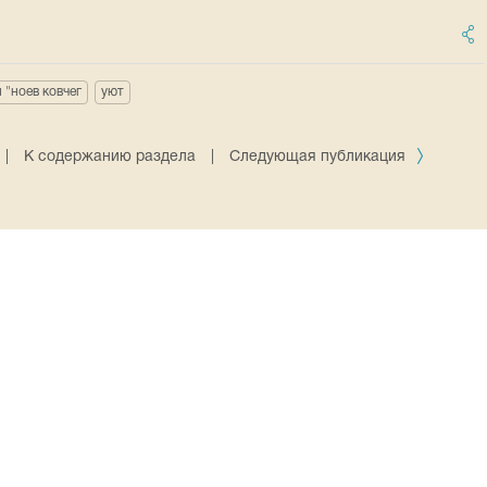
 "ноев ковчег
уют
|
К содержанию раздела
|
Следующая публикация