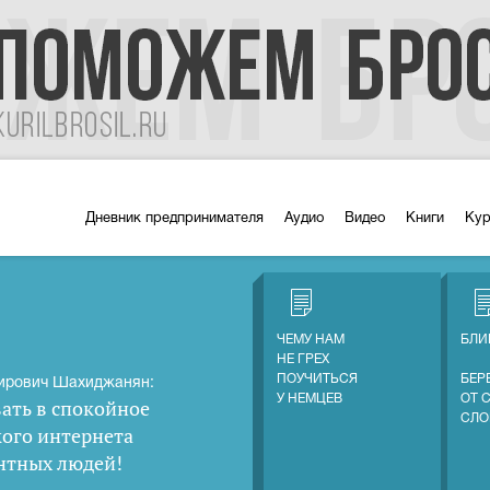
Дневник предпринимателя
Аудио
Видео
Книги
Ку
ЧЕМУ НАМ
БЛИ
НЕ ГРЕХ
ПОУЧИТЬСЯ
БЕР
ирович Шахиджанян:
У НЕМЦЕВ
ОТ 
ать в спокойное
СЛО
кого интернета
нтных людей
!