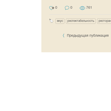
0
0
761
вкус
респектабельность
ресторан
Предыдущая публикация