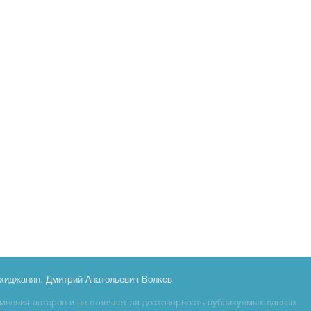
хиджанян
,
Дмитрий Анатольевич Волков
мнения авторов и не отвечает за достоверность публикуемых данных.