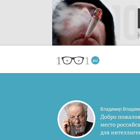
Владимир Владим
Добро пожалов
место российс
для интеллиге