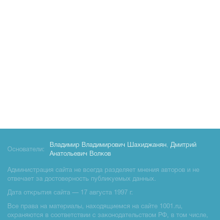
Владимир Владимирович Шахиджанян
,
Дмитрий
Основатели:
Анатольевич Волков
Администрация сайта не всегда разделяет мнения авторов и не
отвечает за достоверность публикуемых данных.
Дата открытия сайта — 17 августа 1997 г.
Все права на материалы, находящиемся на сайте 1001.ru,
охраняются в соответствии с законодательством РФ, в том числе,