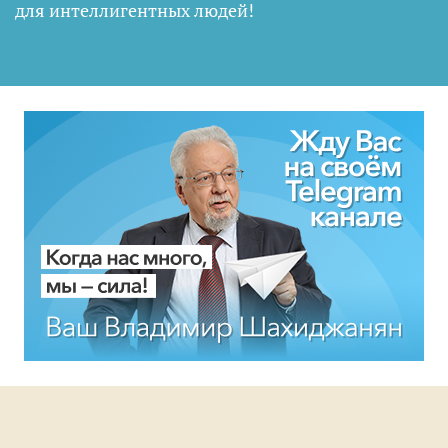
для интеллигентных людей
!