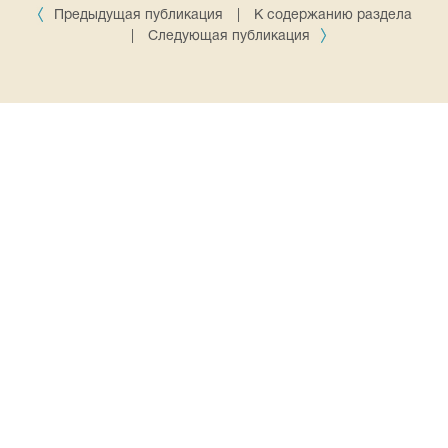
Предыдущая публикация
|
К содержанию раздела
|
Следующая публикация