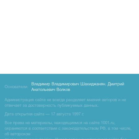
Владимир Владимирович Шахиджанян
,
Дмитрий
Основатели:
Анатольевич Волков
Администрация сайта не всегда разделяет мнения авторов и не
отвечает за достоверность публикуемых данных.
Дата открытия сайта — 17 августа 1997 г.
Все права на материалы, находящиемся на сайте 1001.ru,
охраняются в соответствии с законодательством РФ, в том числе,
об авторском