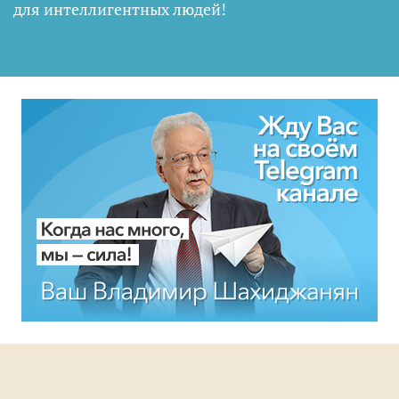
для интеллигентных людей
!