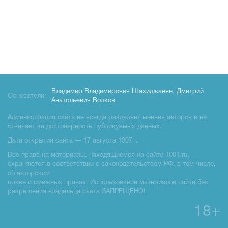
Владимир Владимирович Шахиджанян
,
Дмитрий
Основатели:
Анатольевич Волков
Администрация сайта не всегда разделяет мнения авторов и не
отвечает за достоверность публикуемых данных.
Дата открытия сайта — 17 августа 1997 г.
Все права на материалы, находящиемся на сайте 1001.ru,
охраняются в соответствии с законодательством РФ, в том числе,
об авторском
праве и смежных правах. Использование материалов сайте без
разрешения владельца сайта ЗАПРЕЩЕНО!
18+