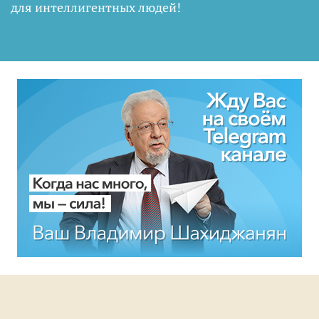
для интеллигентных людей
!