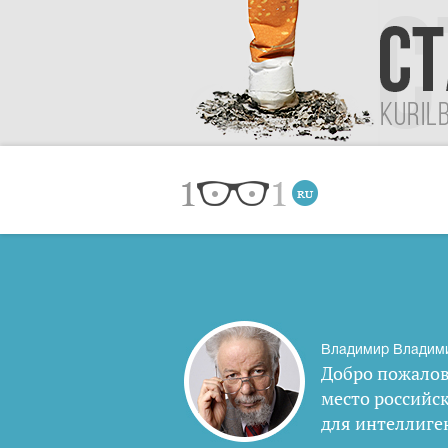
Владимир Владим
Добро пожалов
место российс
для интеллиге