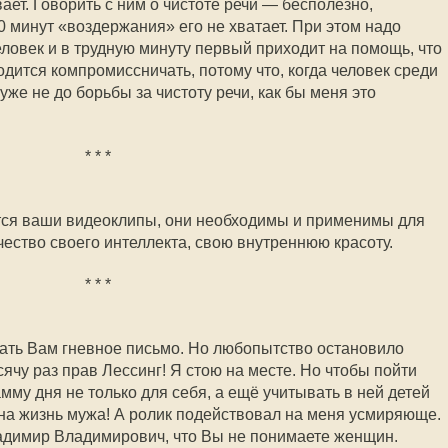
ает. Говорить с ним о чистоте речи — бесполезно,
0 минут «воздержания» его не хватает. При этом надо
еловек и в трудную минуту первый приходит на помощь, что
ходится компромиссничать, потому что, когда человек среди
уже не до борьбы за чистоту речи, как бы меня это
* * *
тся ваши видеоклипы, они необходимы и применимы для
ество своего интеллекта, свою внутреннюю красоту.
* * *
сать Вам гневное письмо. Но любопытство остановило
ячу раз прав Лессинг! Я стою на месте. Но чтобы пойти
мму дня не только для себя, а ещё учитывать в ней детей
 на жизнь мужа! А ролик подействовал на меня усмиряюще.
ладимир Владимирович, что Вы не понимаете женщин.