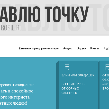
Дневник предпринимателя
Аудио
Видео
Книги
Ку
БЛИН ИЛИ ОЛАДУШЕК
ОТЗ
ОБ 
БЕРЕГИТЕ РЕЧЬ
«КУ
ирович Шахиджанян:
ОТ СОРНЫХ
БРО
ать в спокойное
СЛОВЕЧЕК
кого интернета
нтных людей
!