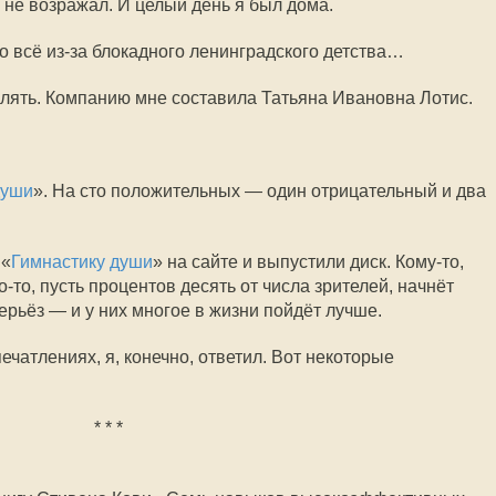
не возражал. И целый день я был дома.
то всё
из-за
блокадного ленинградского детства…
улять. Компанию мне составила Татьяна Ивановна Лотис.
души
». На сто положительных — один отрицательный и два
 «
Гимнастику души
» на сайте и выпустили диск.
Кому-то
,
о-то
, пусть процентов десять от числа зрителей, начнёт
рьёз — и у них многое в жизни пойдёт лучше.
ечатлениях, я, конечно, ответил. Вот некоторые
* * *