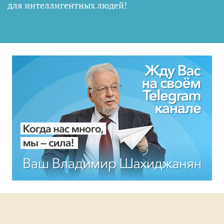
для интеллигентных людей
!