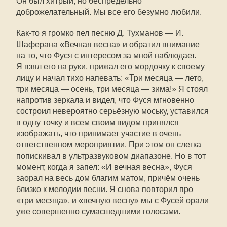
Он был хитрый, но беспредельно
доброжелательный. Мы все его безумно любили.
Как-то я громко пел песню Д. Тухманов — И.
Шаферана «Вечная весна» и обратил внимание
на то, что Фуся с интересом за мной наблюдает.
Я взял его на руки, прижал его мордочку к своему
лицу и начал тихо напевать: «Три месяца — лето,
три месяца — осень, три месяца — зима!» Я стоял
напротив зеркала и видел, что Фуся мгновенно
состроил невероятно серьёзную моську, уставился
в одну точку и всем своим видом принялся
изображать, что принимает участие в очень
ответственном мероприятии. При этом он слегка
попискивал в ультразвуковом диапазоне. Но в тот
момент, когда я запел: «И вечная весна», Фуся
заорал на весь дом благим матом, причём очень
близко к мелодии песни. Я снова повторил про
«три месяца», и «вечную весну» мы с Фусей орали
уже совершенно сумасшедшими голосами.