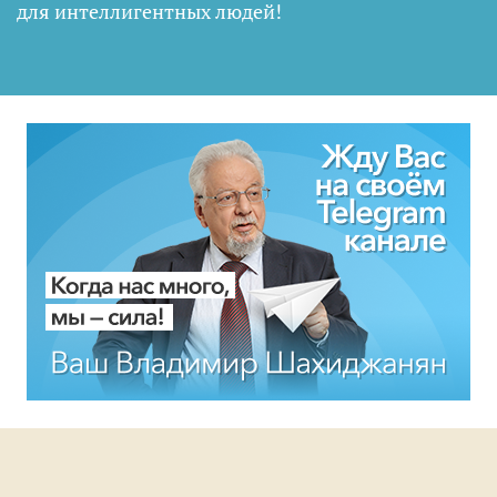
для интеллигентных людей
!