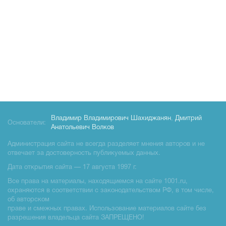
Владимир Владимирович Шахиджанян
,
Дмитрий
Основатели:
Анатольевич Волков
Администрация сайта не всегда разделяет мнения авторов и не
отвечает за достоверность публикуемых данных.
Дата открытия сайта — 17 августа 1997 г.
Все права на материалы, находящиемся на сайте 1001.ru,
охраняются в соответствии с законодательством РФ, в том числе,
об авторском
праве и смежных правах. Использование материалов сайте без
разрешения владельца сайта ЗАПРЕЩЕНО!