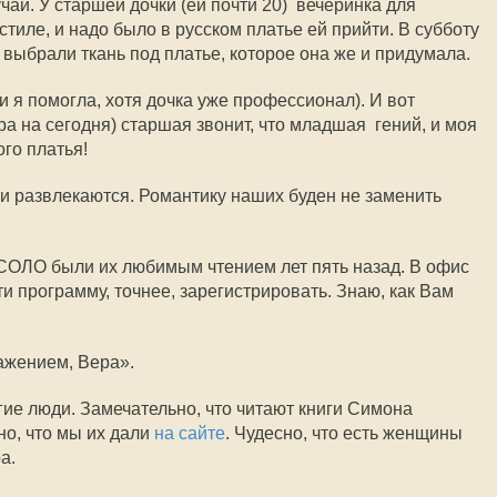
ай. У старшей дочки (ей почти 20)  вечеринка для
стиле, и надо было в русском платье ей прийти. В субботу
 выбрали ткань под платье, которое она же и придумала.
 я помогла, хотя дочка уже профессионал). И вот
ера на сегодня) старшая звонит, что младшая  гений, и моя
ого платья!
ни и развлекаются. Романтику наших буден не заменить
СОЛО были их любимым чтением лет пять назад. В офис
и программу, точнее, зарегистрировать. Знаю, как Вам
важением, Вера».
гие люди. Замечательно, что читают книги Симона
о, что мы их дали
на сайте
. Чудесно, что есть женщины
а.