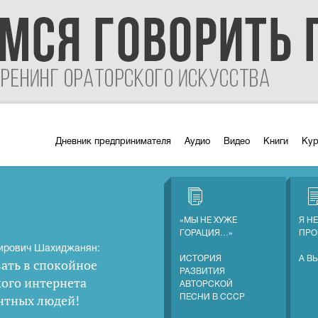
Дневник предпринимателя
Аудио
Видео
Книги
Ку
«МЫ НЕ ХУЖЕ
Я Н
ГОРАЦИЯ…»
ПРО
ирович Шахиджанян:
ИСТОРИЯ
А В
ать в спокойное
РАЗВИТИЯ
кого интернета
АВТОРСКОЙ
нтных людей
!
ПЕСНИ В СССР