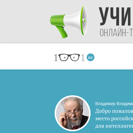
Владимир Владим
Добро пожалов
место российс
для интеллиге