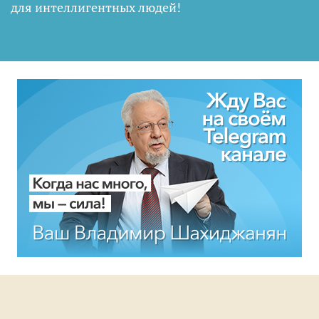
для интеллигентных людей
!