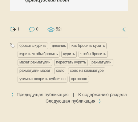
1
0
521
бросить курить
дневник
как бросить курить
курить чтобы бросить
курить
чтобы бросить
марат рахматулин
перестать курить
рахматулин
рахматулин марат
соло
соло на клавиатуре
учимся говорить публично
эргосоло
Предыдущая публикация
|
К содержанию раздела
|
Следующая публикация