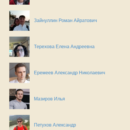
Зайнуллин Роман Айратович
Терехова Елена Андреевна
Еремеев Александр Николаевич
Мазиров Илья
Петухов Александр