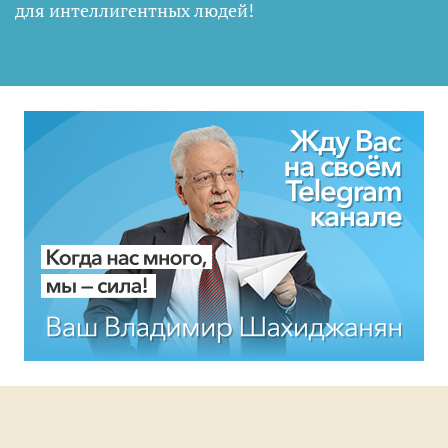
для интеллигентных людей
!