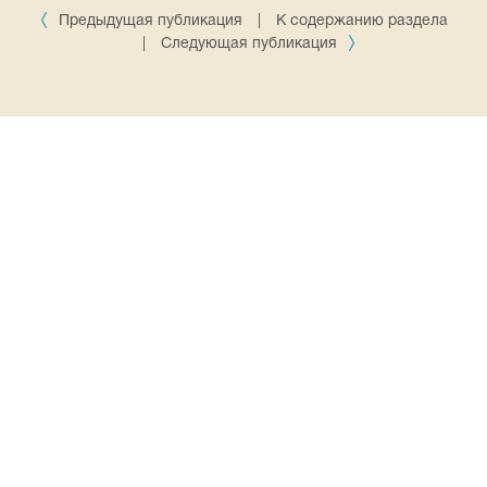
Предыдущая публикация
|
К содержанию раздела
|
Следующая публикация