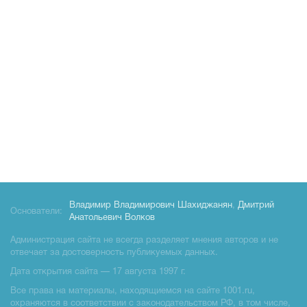
Владимир Владимирович Шахиджанян
,
Дмитрий
Основатели:
Анатольевич Волков
Администрация сайта не всегда разделяет мнения авторов и не
отвечает за достоверность публикуемых данных.
Дата открытия сайта — 17 августа 1997 г.
Все права на материалы, находящиемся на сайте 1001.ru,
охраняются в соответствии с законодательством РФ, в том числе,