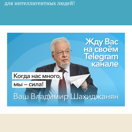
для интеллигентных людей
!