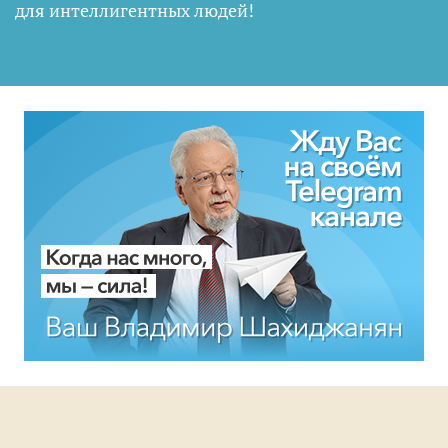
для интеллигентных людей
!