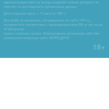
Администрация сайта не всегда разделяет мнения авторов и не
отвечает за достоверность публикуемых данных.
Дата открытия сайта — 17 августа 1997 г.
Все права на материалы, находящиемся на сайте 1001.ru,
охраняются в соответствии с законодательством РФ, в том числе,
об авторском
праве и смежных правах. Использование материалов сайте без
разрешения владельца сайта ЗАПРЕЩЕНО!
18+