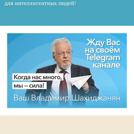
для интеллигентных людей
!