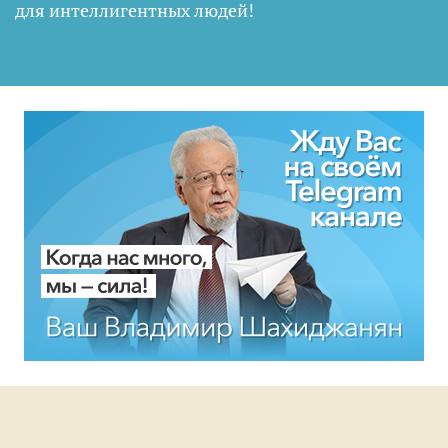
для интеллигентных людей
!