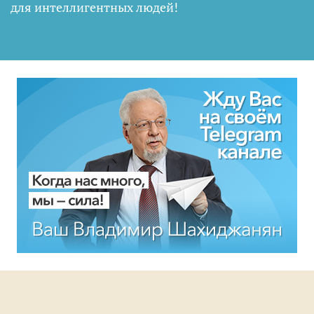
для интеллигентных людей
!