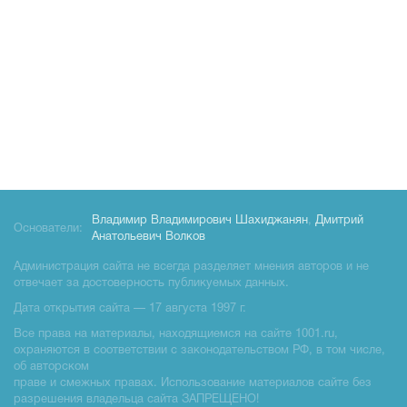
Владимир Владимирович Шахиджанян
,
Дмитрий
Основатели:
Анатольевич Волков
Администрация сайта не всегда разделяет мнения авторов и не
отвечает за достоверность публикуемых данных.
Дата открытия сайта — 17 августа 1997 г.
Все права на материалы, находящиемся на сайте 1001.ru,
охраняются в соответствии с законодательством РФ, в том числе,
об авторском
праве и смежных правах. Использование материалов сайте без
разрешения владельца сайта ЗАПРЕЩЕНО!