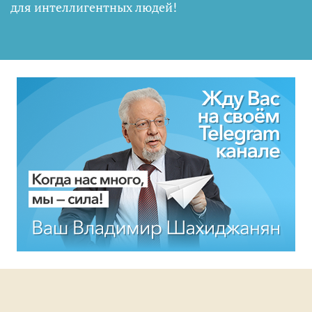
для интеллигентных людей
!