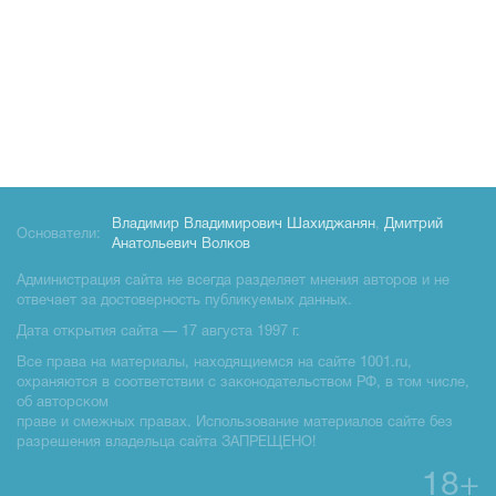
Владимир Владимирович Шахиджанян
,
Дмитрий
Основатели:
Анатольевич Волков
Администрация сайта не всегда разделяет мнения авторов и не
отвечает за достоверность публикуемых данных.
Дата открытия сайта — 17 августа 1997 г.
Все права на материалы, находящиемся на сайте 1001.ru,
охраняются в соответствии с законодательством РФ, в том числе,
об авторском
праве и смежных правах. Использование материалов сайте без
разрешения владельца сайта ЗАПРЕЩЕНО!
18+