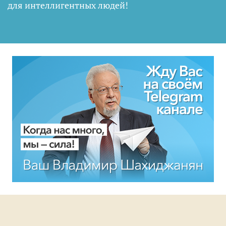
для интеллигентных людей
!