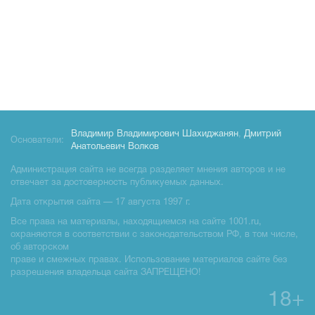
Владимир Владимирович Шахиджанян
,
Дмитрий
Основатели:
Анатольевич Волков
Администрация сайта не всегда разделяет мнения авторов и не
отвечает за достоверность публикуемых данных.
Дата открытия сайта — 17 августа 1997 г.
Все права на материалы, находящиемся на сайте 1001.ru,
охраняются в соответствии с законодательством РФ, в том числе,
об авторском
праве и смежных правах. Использование материалов сайте без
разрешения владельца сайта ЗАПРЕЩЕНО!
18+