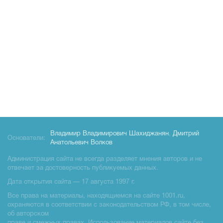
Владимир Владимирович Шахиджанян
,
Дмитрий
Основатели:
Анатольевич Волков
Администрация сайта не всегда разделяет мнения авторов и не
отвечает за достоверность публикуемых данных.
Дата открытия сайта — 17 августа 1997 г.
Все права на материалы, находящиемся на сайте 1001.ru,
охраняются в соответствии с законодательством РФ, в том числе,
об авторском