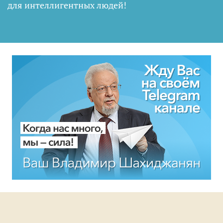
для интеллигентных людей
!