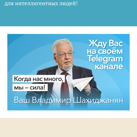
для интеллигентных людей
!