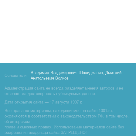
Владимир Владимирович Шахиджанян
,
Дмитрий
Основатели:
Анатольевич Волков
Администрация сайта не всегда разделяет мнения авторов и не
отвечает за достоверность публикуемых данных.
Дата открытия сайта — 17 августа 1997 г.
Все права на материалы, находящиемся на сайте 1001.ru,
охраняются в соответствии с законодательством РФ, в том числе,
об авторском
праве и смежных правах. Использование материалов сайте без
разрешения владельца сайта ЗАПРЕЩЕНО!