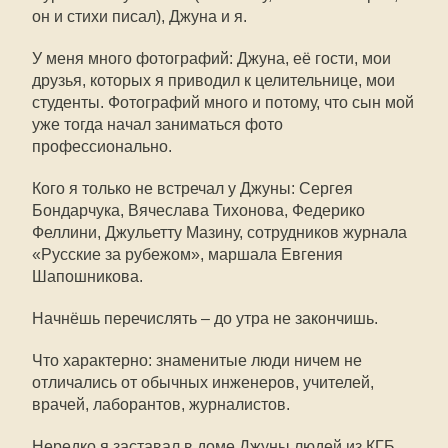
он и стихи писал), Джуна и я.
У меня много фотографий: Джуна, её гости, мои
друзья, которых я приводил к целительнице, мои
студенты. Фотографий много и потому, что сын мой
уже тогда начал заниматься фото
профессионально.
Кого я только не встречал у Джуны: Сергея
Бондарчука, Вячеслава Тихонова, Федерико
Феллини, Джульетту Мазину, сотрудников журнала
«Русские за рубежом», маршала Евгения
Шапошникова.
Начнёшь перечислять – до утра не закончишь.
Что характерно: знаменитые люди ничем не
отличались от обычных инженеров, учителей,
врачей, лаборантов, журналистов.
Нередко я заставал в доме Джуны людей из КГБ.