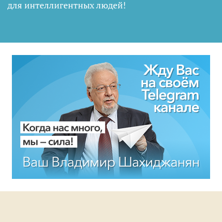
для интеллигентных людей
!