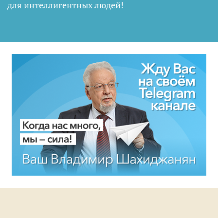
для интеллигентных людей
!