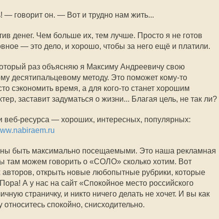
 — говорит он. — Вот и трудно нам жить...
тив денег. Чем больше их, тем лучше. Просто я не готов
овное — это дело, и хорошо, чтобы за него ещё и платили.
который раз объясняю я Максиму Андреевичу свою
му десятипальцевому методу. Это поможет кому-то
то сэкономить время, а для кого-то станет хорошим
ер, заставит задуматься о жизни... Благая цель, не так ли?
ри веб-ресурса — хороших, интересных, популярных:
ww.nabiraem.ru
жны быть максимально посещаемыми. Это наша рекламная
ы там можем говорить о «СОЛО» сколько хотим. Вот
 авторов, открыть новые любопытные рубрики, которые
Пора! А у нас на сайт «Спокойное место российского
чную страничку, и никто ничего делать не хочет. И вы как
 относитесь спокойно, снисходительно.