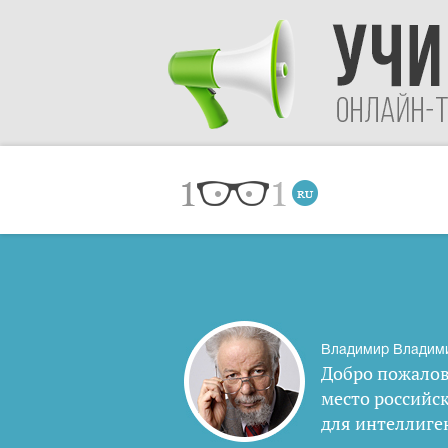
Владимир Владим
Добро пожалов
место российс
для интеллиге