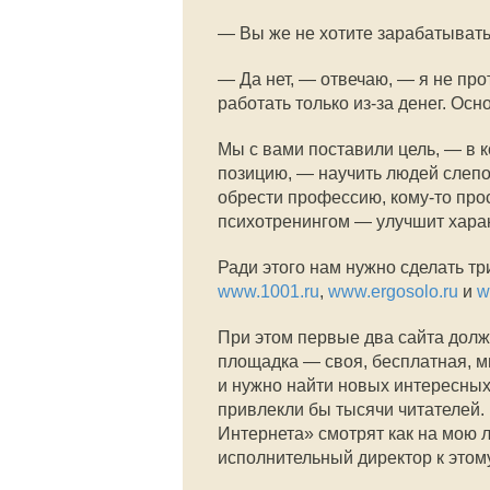
— Вы же не хотите зарабатывать!
— Да нет, — отвечаю, — я не про
работать только из-за денег. Осн
Мы с вами поставили цель, — в 
позицию, — научить людей слепо
обрести профессию, кому-то прос
психотренингом — улучшит характ
Ради этого нам нужно сделать т
www.1001.ru
,
www.ergosolo.ru
и
w
При этом первые два сайта дол
площадка — своя, бесплатная, м
и нужно найти новых интересных
привлекли бы тысячи читателей. 
Интернета» смотрят как на мою ли
исполнительный директор к этому