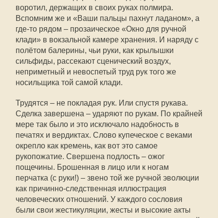
воротил, держащих в своих руках полмира.
Вспомним же и «Ваши пальцы пахнут ладаном», а
где-то рядом – прозаическое «Окно для ручной
клади» в вокзальной камере хранения. И наряду с
полётом балерины, чьи руки, как крылышки
сильфиды, рассекают сценический воздух,
неприметный и невоспетый труд рук того же
носильщика той самой клади.
Трудятся – не покладая рук. Или спустя рукава.
Сделка завершена – ударяют по рукам. По крайней
мере так было и это исключало надобность в
печатях и вердиктах. Слово купеческое с веками
окрепло как кремень, как вот это самое
рукопожатие. Свершена подлость – ожог
пощечины. Брошенная в лицо или к ногам
перчатка (с руки!) – звено той же ручной эволюции
как причинно-следственная иллюстрация
человеческих отношений. У каждого сословия
были свои жестикуляции, жесты и высокие акты