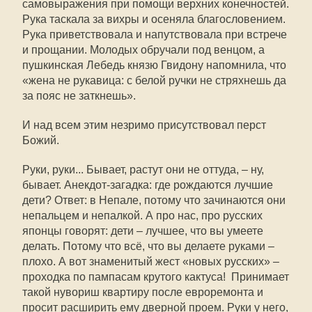
самовыражения при помощи верхних конечностей.
Рука таскала за вихры и осеняла благословением.
Рука приветствовала и напутствовала при встрече
и прощании. Молодых обручали под венцом, а
пушкинская Лебедь князю Гвидону напомнила, что
«жена не рукавица: с белой ручки не стряхнешь да
за пояс не заткнешь».
И над всем этим незримо присутствовал перст
Божий.
Руки, руки... Бывает, растут они не оттуда, – ну,
бывает. Анекдот-загадка: где рождаются лучшие
дети? Ответ: в Непале, потому что зачинаются они
непальцем и непалкой. А про нас, про русских
японцы говорят: дети – лучшее, что вы умеете
делать. Потому что всё, что вы делаете руками –
плохо. А вот знаменитый жест «новых русских» –
проходка по пампасам крутого кактуса! Принимает
такой нувориш квартиру после евроремонта и
просит расширить ему дверной проем. Руки у него,