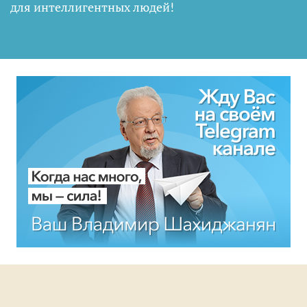
для интеллигентных людей
!