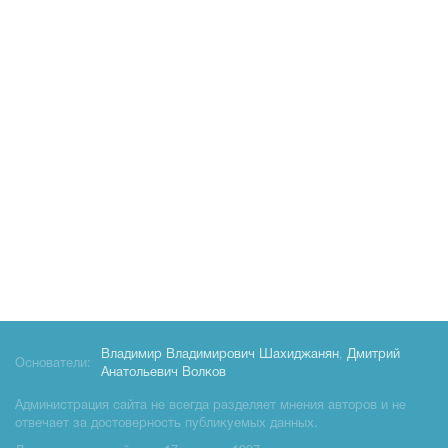
Владимир Владимирович Шахиджанян
,
Дмитрий
Основатели:
Анатольевич Волков
Администрация сайта не всегда разделяет мнения авторов и не
отвечает за достоверность публикуемых данных.