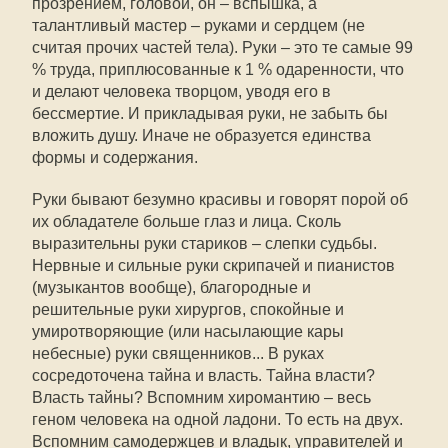
прозрением, головой, он – вспышка, а
талантливый мастер – руками и сердцем (не
считая прочих частей тела). Руки – это те самые 99
% труда, приплюсованные к 1 % одаренности, что
и делают человека творцом, уводя его в
бессмертие. И прикладывая руки, не забыть бы
вложить душу. Иначе не образуется единства
формы и содержания.
Руки бывают безумно красивы и говорят порой об
их обладателе больше глаз и лица. Сколь
выразительны руки стариков – слепки судьбы.
Нервные и сильные руки скрипачей и пианистов
(музыкантов вообще), благородные и
решительные руки хирургов, спокойные и
умиротворяющие (или насылающие кары
небесные) руки священников... В руках
сосредоточена тайна и власть. Тайна власти?
Власть тайны? Вспомним хиромантию – весь
геном человека на одной ладони. То есть на двух.
Вспомним самодержцев и владык, управителей и