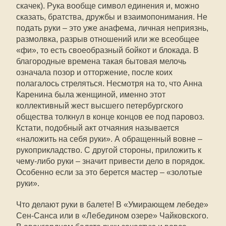
скачек). Рука вообще символ единения и, можно
сказать, братства, дружбы и взаимопонимания. Не
подать руки – это уже анафема, личная неприязнь,
размолвка, разрыв отношений или же всеобщее
«фи», то есть своеобразный бойкот и блокада. В
благородные времена такая бытовая мелочь
означала позор и отторжение, после коих
полагалось стреляться. Несмотря на то, что Анна
Каренина была женщиной, именно этот
коллективный жест высшего петербургского
общества толкнул в конце концов ее под паровоз.
Кстати, подобный акт отчаяния называется
«наложить на себя руки». А обращенный вовне –
рукоприкладство. С другой стороны, приложить к
чему-либо руки – значит привести дело в порядок.
Особенно если за это берется мастер – «золотые
руки».
Что делают руки в балете! В «Умирающем лебеде»
Сен-Санса или в «Лебедином озере» Чайковского.