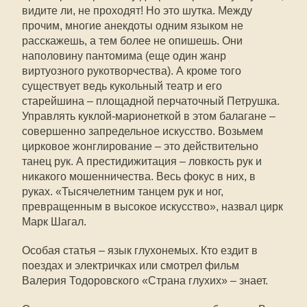
видите ли, не проходят! Но это шутка. Между
прочим, многие анекдоты одним языком не
расскажешь, а тем более не опишешь. Они
наполовину пантомима (еще один жанр
виртуозного рукотворчества). А кроме того
существует ведь кукольный театр и его
старейшина – площадной перчаточный Петрушка.
Управлять куклой-марионеткой в этом балагане –
совершенно запредельное искусство. Возьмем
цирковое жонглирование – это действительно
танец рук. А престидижитация – ловкость рук и
никакого мошенничества. Весь фокус в них, в
руках. «Тысячелетним танцем рук и ног,
превращенным в высокое искусство», назвал цирк
Марк Шагал.
Особая статья – язык глухонемых. Кто ездит в
поездах и электричках или смотрел фильм
Валерия Тодоровского «Страна глухих» – знает.