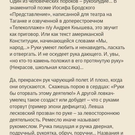
Один из человеческих пороков – рукоблудие... В
знаменитой поэме Иосифа Бродского
«Представление», написанной для театра на
Таганке и озвученной в доперестроечном
«Телеколлаже» п/у Андрея Кнышева, это звучит
как приговор. Или как текст американской
Конституции, начинающейся словами «Мы,
народ...» Руки умеют любить и ненавидеть, ласкать
и отвергать. И не оскудеет рука дающего. И, увы,
«но кто-то камень положил в его протянутую руку»
(Некрасов, школьная классика)...
Да, прекрасен рук чарующий полет. И плохо, когда
они опускаются. Скажешь порою в сердцах: «Руки
бы оторвать этому деятелю!» А другой ловкач-
умелец такое создаст или добудет – что с руками
оторвут (пример эпохи дефицита). Левша
лесковский прозван по руке – за левостороннюю
деятельность. Ремесло иначе называют
рукомеслом. Ручка пишущая и ручка дверная,
подручный, рукоятка, обруч, поручни... Названия и