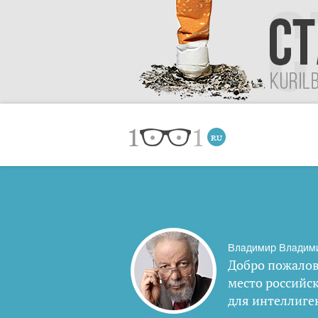
Владимир Владим
Добро пожалов
место российс
для интеллиге