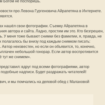
ом Богом не поспоришь.
овости про Левона Гургеновича Айрапетяна в Интернете.
явятся.
йтах нашёл свои фотографии. Съемку Айрапетяна в
ния автора и сайта. Ладно, простим им это. Кто безгрешен,
ь. У меня тоже бывают снимки без фамилии, я, правда, не
аях полагалось бы внизу под каждым снимком писать:
 Автор неизвестен, но если он объявится, то, конечно,
выплачен небольшой гонорар. Если автор воспротивится
ё тут же снимем».
 представил: вдруг под всеми фотографиями, автор
 подобные надписи. Будет раздражать читателей!
вич, и мы помчались на деловой обед с Малаховой