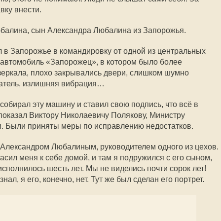
вку внести.
юбалина, сын Александра Любалина из Запорожья.
л в Запорожье в командировку от одной из центральных
й автомобиль «Запорожец», в котором было более
 зеркала, плохо закрывались двери, слишком шумно
ватель, излишняя вибрация…
 собирал эту машину и ставил свою подпись, что всё в
 показал Виктору Николаевичу Полякову, Министру
 Были приняты меры по исправлению недостатков.
 Александром Любалиным, руководителем одного из цехов.
сил меня к себе домой, и там я подружился с его сыном,
сполнилось шесть лет. Мы не виделись почти сорок лет!
л, я его, конечно, нет. Тут же был сделан его портрет.