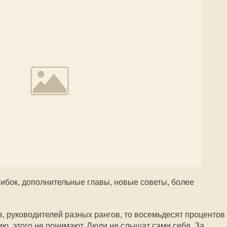
ибок, дополнительные главы, новые советы, более
, руководителей разных рангов, то восемьдесят процентов
ию, этого не понимают. Люди не слышат сами себя. За