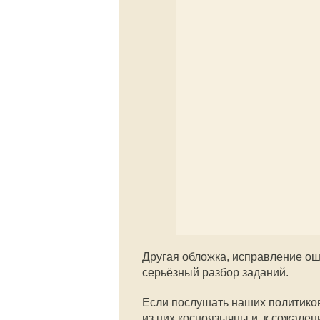
Другая обложка, исправление ош
серьёзный разбор заданий.
Если послушать наших политиков
из них косноязычны и, к сожален