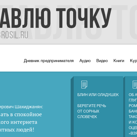
Дневник предпринимателя
Аудио
Видео
Книги
Ку
БЛИН ИЛИ ОЛАДУШЕК
ОБ 
ГЛУ
БЕРЕГИТЕ РЕЧЬ
РОМ
ирович Шахиджанян:
ОТ СОРНЫХ
БАН
ать в спокойное
СЛОВЕЧЕК
ТАК
кого интернета
И К
нтных людей
!
ОЦЕ
«ВЗ