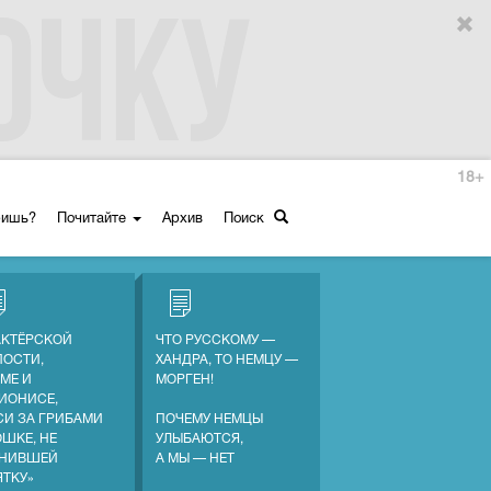
18+
ришь?
Почитайте
Архив
Поиск
АКТЁРСКОЙ
ЧТО РУССКОМУ —
ПОСТИ,
ХАНДРА, ТО НЕМЦУ —
МЕ И
МОРГЕН!
ИОНИСЕ,
СИ ЗА ГРИБАМИ
ПОЧЕМУ НЕМЦЫ
ОШКЕ, НЕ
УЛЫБАЮТСЯ,
НИВШЕЙ
А МЫ — НЕТ
ЯТКУ»