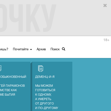
18+
ришь?
Почитайте
Архив
Поиск
 ОБЫКНОВЕННЫЙ
ДЕМЕНЦ-И-Я
ГЕЙ ПАРАМОНОВ
МЫ МОЖЕМ
АМСТВЕ КАК
ГОТОВИТЬСЯ
МЕ БЫТИЯ
К ОДНОМУ,
А УМЕРЕТЬ
ОТ ДРУГОГО
И ПО-ДРУГОМУ