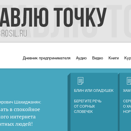
Дневник предпринимателя
Аудио
Видео
Книги
Ку
БЛИН ИЛИ ОЛАДУШЕК
ХАМ
БЕРЕГИТЕ РЕЧЬ
СЕР
ирович Шахиджанян:
ОТ СОРНЫХ
О Х
ать в спокойное
СЛОВЕЧЕК
НОР
кого интернета
нтных людей
!