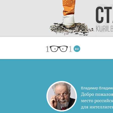
Владимир Владим
Добро пожалов
место российс
для интеллиге