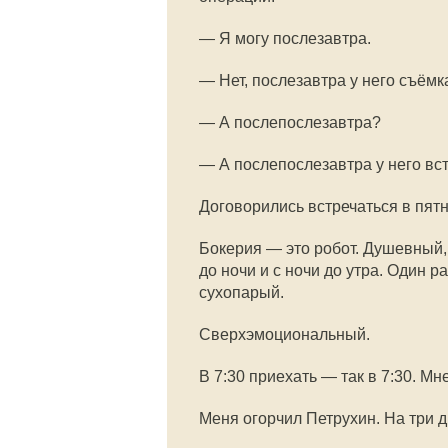
— Я могу послезавтра.
— Нет, послезавтра у него съёмк
— А послепослезавтра?
— А послепослезавтра у него вст
Договорились встречаться в пятн
Бокерия — это робот. Душевный,
до ночи и с ночи до утра. Один р
сухопарый.
Сверхэмоциональный.
В 7:30 приехать — так в 7:30. Мн
Меня огорчил Петрухин. На три д