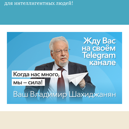
для интеллигентных людей
!