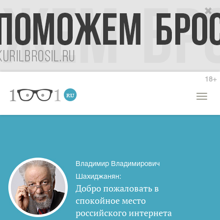
18+
Откры
меню
Владимир Владимирович
Шахиджанян:
Добро пожаловать в
спокойное место
российского интернета