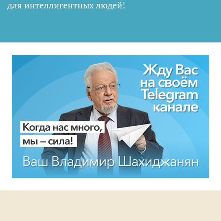
для интеллигентных людей
!