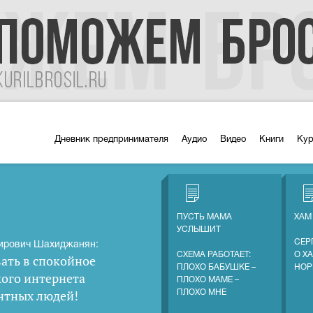
Дневник предпринимателя
Аудио
Видео
Книги
Ку
ПУСТЬ МАМА
ХАМ
УСЛЫШИТ
СЕР
ирович Шахиджанян:
СХЕМА РАБОТАЕТ:
О Х
ать в спокойное
ПЛОХО БАБУШКЕ –
НОР
кого интернета
ПЛОХО МАМЕ –
нтных людей
!
ПЛОХО МНЕ