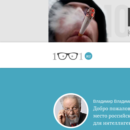
Владимир Владим
Добро пожалов
место российс
для интеллиге