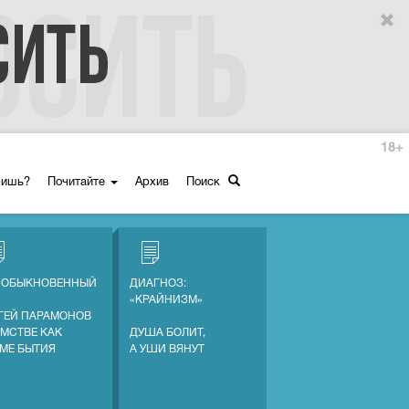
18+
ришь?
Почитайте
Архив
Поиск
 ОБЫКНОВЕННЫЙ
ДИАГНОЗ:
«КРАЙНИЗМ»
ГЕЙ ПАРАМОНОВ
АМСТВЕ КАК
ДУША БОЛИТ,
МЕ БЫТИЯ
А УШИ ВЯНУТ