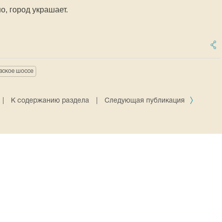
о, город украшает.
вское шоссе
|
К содержанию раздела
|
Следующая публикация