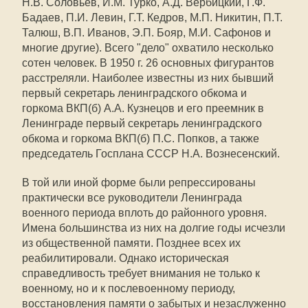
Н.В. Соловьев, И.М. Турко, А.Д. Вербицкий, Г.Ф.
Бадаев, П.И. Левин, Г.Т. Кедров, М.П. Никитин, П.Т.
Талюш, В.П. Иванов, Э.П. Бояр, М.И. Сафонов и
многие другие). Всего "дело" охватило несколько
сотен человек. В 1950 г. 26 основных фигурантов
расстреляли. Наиболее известны из них бывший
первый секретарь ленинградского обкома и
горкома ВКП(б) А.А. Кузнецов и его преемник в
Ленинграде первый секретарь ленинградского
обкома и горкома ВКП(б) П.С. Попков, а также
председатель Госплана СССР Н.А. Вознесенский.
В той или иной форме были репрессированы
практически все руководители Ленинграда
военного периода вплоть до районного уровня.
Имена большинства из них на долгие годы исчезли
из общественной памяти. Позднее всех их
реабилитировали. Однако историческая
справедливость требует внимания не только к
военному, но и к послевоенному периоду,
восстановления памяти о забытых и незаслуженно