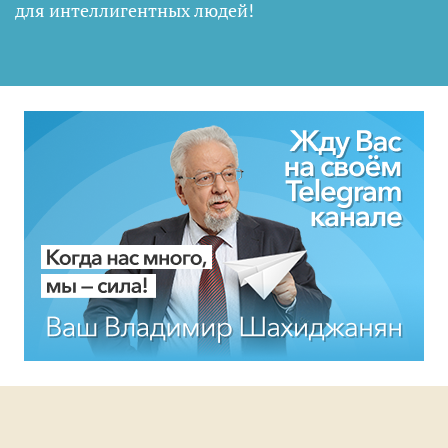
для интеллигентных людей
!