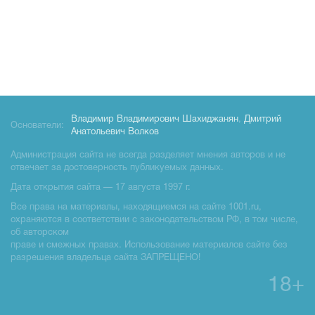
Владимир Владимирович Шахиджанян
,
Дмитрий
Основатели:
Анатольевич Волков
Администрация сайта не всегда разделяет мнения авторов и не
отвечает за достоверность публикуемых данных.
Дата открытия сайта — 17 августа 1997 г.
Все права на материалы, находящиемся на сайте 1001.ru,
охраняются в соответствии с законодательством РФ, в том числе,
об авторском
праве и смежных правах. Использование материалов сайте без
разрешения владельца сайта ЗАПРЕЩЕНО!
18+