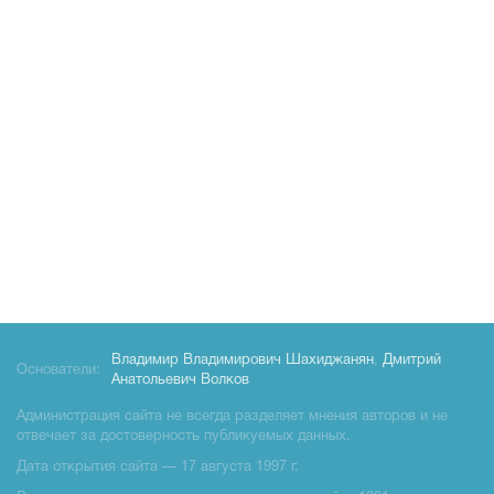
Владимир Владимирович Шахиджанян
,
Дмитрий
Основатели:
Анатольевич Волков
Администрация сайта не всегда разделяет мнения авторов и не
отвечает за достоверность публикуемых данных.
Дата открытия сайта — 17 августа 1997 г.