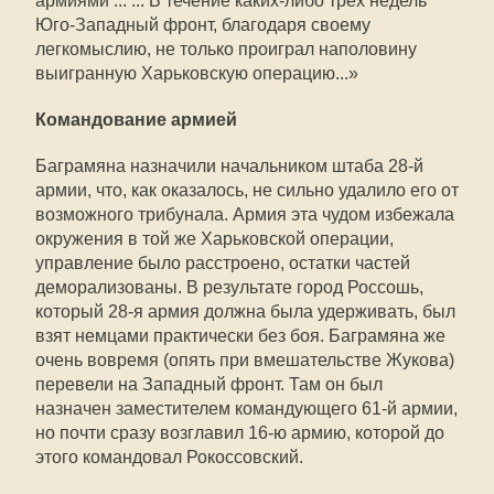
армиями ... ... В течение каких-либо трёх недель
Юго-Западный фронт, благодаря своему
легкомыслию, не только проиграл наполовину
выигранную Харьковскую операцию...»
Командование армией
Баграмяна назначили начальником штаба 28-й
армии, что, как оказалось, не сильно удалило его от
возможного трибунала. Армия эта чудом избежала
окружения в той же Харьковской операции,
управление было расстроено, остатки частей
деморализованы. В результате город Россошь,
который 28-я армия должна была удерживать, был
взят немцами практически без боя. Баграмяна же
очень вовремя (опять при вмешательстве Жукова)
перевели на Западный фронт. Там он был
назначен заместителем командующего 61-й армии,
но почти сразу возглавил 16-ю армию, которой до
этого командовал Рокоссовский.