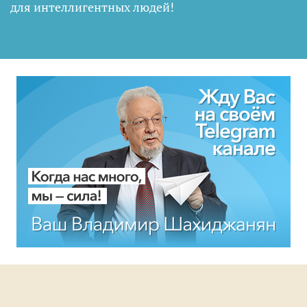
для интеллигентных людей
!