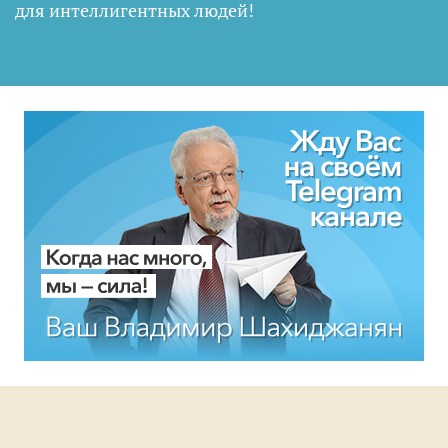
для интеллигентных людей
!