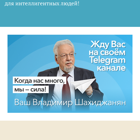
для интеллигентных людей
!