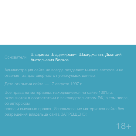
Владимир Владимирович Шахиджанян
,
Дмитрий
Основатели:
Анатольевич Волков
Администрация сайта не всегда разделяет мнения авторов и не
отвечает за достоверность публикуемых данных.
Дата открытия сайта — 17 августа 1997 г.
Все права на материалы, находящиемся на сайте 1001.ru,
охраняются в соответствии с законодательством РФ, в том числе,
об авторском
праве и смежных правах. Использование материалов сайте без
разрешения владельца сайта ЗАПРЕЩЕНО!
18+