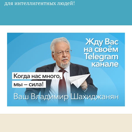
для интеллигентных людей
!