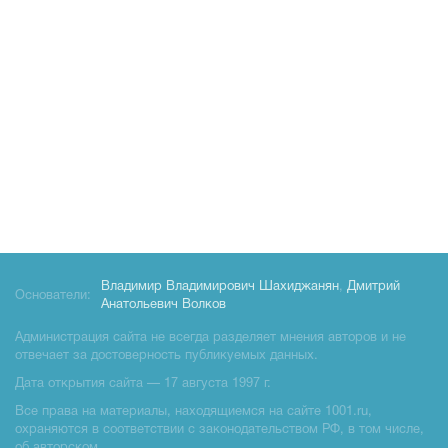
Владимир Владимирович Шахиджанян
,
Дмитрий
Основатели:
Анатольевич Волков
Администрация сайта не всегда разделяет мнения авторов и не
отвечает за достоверность публикуемых данных.
Дата открытия сайта — 17 августа 1997 г.
Все права на материалы, находящиемся на сайте 1001.ru,
охраняются в соответствии с законодательством РФ, в том числе,