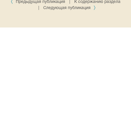
Предыдущая публикация
|
К содержанию раздела
|
Следующая публикация