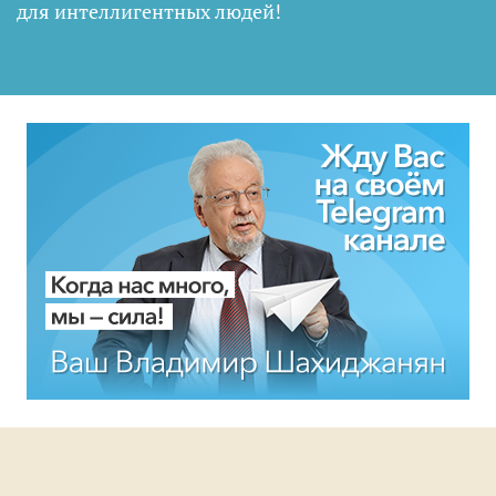
для интеллигентных людей
!