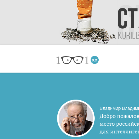
Владимир Владим
Добро пожалов
место российс
для интеллиге