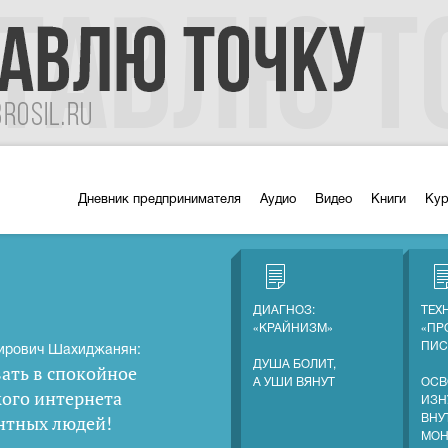
Дневник предпринимателя
Аудио
Видео
Книги
Ку
ДИАГНОЗ:
ТЕХ
«КРАЙНИЗМ»
«ПР
ПИС
ирович Шахиджанян:
ДУША БОЛИТ,
ать в спокойное
А УШИ ВЯНУТ
ОСВ
кого интернета
ИЗН
нтных людей
!
ВНУ
МОН