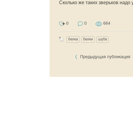
Сколько же таких зверьков надо 
0
0
664
белка
белки
шуба
Предыдущая публикация