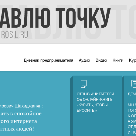
Дневник предпринимателя
Аудио
Видео
Книги
Ку
ОТЗЫВЫ ЧИТАТЕЛЕЙ
ДЕМ
ОБ ОНЛАЙН-КНИГЕ
«КУРИТЬ, ЧТОБЫ
МЫ 
ирович Шахиджанян:
БРОСИТЬ!»
ГОТ
ать в спокойное
К О
кого интернета
А У
нтных людей
!
ОТ 
И П