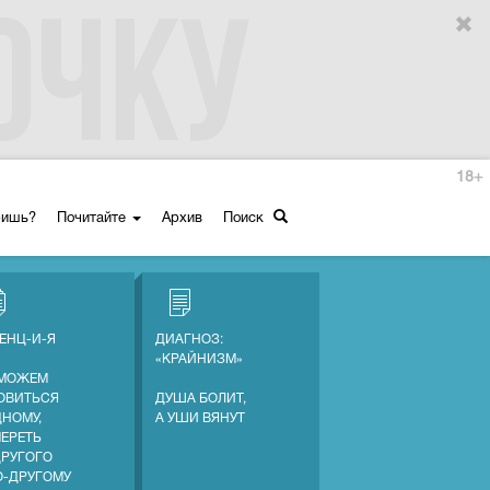
18+
ришь?
Почитайте
Архив
Поиск
ЕНЦ-И-Я
ДИАГНОЗ:
«КРАЙНИЗМ»
МОЖЕМ
ОВИТЬСЯ
ДУША БОЛИТ,
ДНОМУ,
А УШИ ВЯНУТ
МЕРЕТЬ
ДРУГОГО
О-ДРУГОМУ