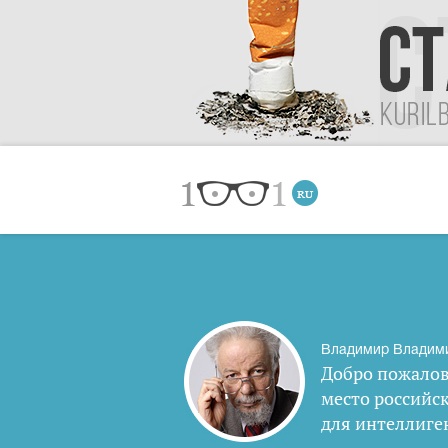
Владимир Владим
Добро пожалов
место российс
для интеллиге