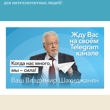
для интеллигентных людей
!