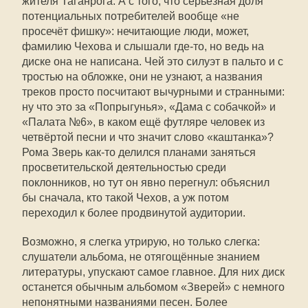
жителя Таганрога. А с того, что серьёзная доля
потенциальных потребителей вообще «не
просечёт фишку»: нечитающие люди, может,
фамилию Чехова и слышали где-то, но ведь на
диске она не написана. Чей это силуэт в пальто и с
тростью на обложке, они не узнают, а названия
треков просто посчитают вычурными и странными:
ну что это за «Попрыгунья», «Дама с собачкой» и
«Палата №6», в каком ещё футляре человек из
четвёртой песни и что значит слово «каштанка»?
Рома Зверь как-то делился планами заняться
просветительской деятельностью среди
поклонников, но тут он явно перегнул: объяснил
бы сначала, кто такой Чехов, а уж потом
переходил к более продвинутой аудитории.
Возможно, я слегка утрирую, но только слегка:
слушатели альбома, не отягощённые знанием
литературы, упускают самое главное. Для них диск
останется обычным альбомом «Зверей» с немного
непонятными названиями песен. Более