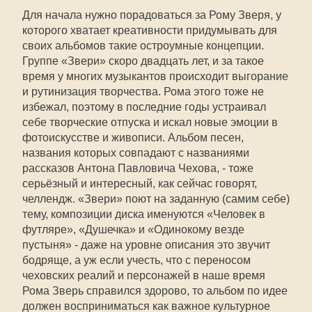
Для начала нужно порадоваться за Рому Зверя, у
которого хватает креативности придумывать для
своих альбомов такие остроумные концепции.
Группе «Звери» скоро двадцать лет, и за такое
время у многих музыкантов происходит выгорание
и рутинизация творчества. Рома этого тоже не
избежал, поэтому в последние годы устраивал
себе творческие отпуска и искал новые эмоции в
фотоискусстве и живописи. Альбом песен,
названия которых совпадают с названиями
рассказов Антона Павловича Чехова, - тоже
серьёзный и интересный, как сейчас говорят,
челлендж. «Звери» поют на заданную (самим себе)
тему, композиции диска именуются «Человек в
футляре», «Душечка» и «Одинокому везде
пустыня» - даже на уровне описания это звучит
бодряще, а уж если учесть, что с переносом
чеховских реалий и персонажей в наше время
Рома Зверь справился здорово, то альбом по идее
должен восприниматься как важное культурное