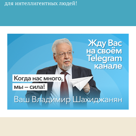
для интеллигентных людей
!