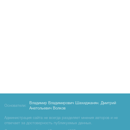
Владимир Владимирович Шахиджанян
,
Дмитрий
Основатели:
Анатольевич Волков
Администрация сайта не всегда разделяет мнения авторов и не
отвечает за достоверность публикуемых данных.