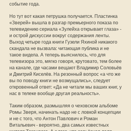
событие года.
Но тут вот какая петрушка получается. Пластинка
«Зверей» вышла в разгар премьерного показа по
телевидению сериала «Зулейха открывает глаза» -
и острой дискуссии вокруг содержания ленты.
Выход четыре года книги Гузели Яхиной никакого
скандала не вызвала: читающая публика и не
такое видела. А теперь выяснилось, что для
телевизора это, мягко говоря, крутовато, тем более
на канале, где часами вещают Владимир Соловьёв
и Дмитрий Киселёв. На резонный вопрос «а что же
вы по поводу книги не возмущались», следует
откровенный ответ: «Да не читали мы ваших книг, у
нас в телеке вообще другая реальность».
Таким образом, размышляя о чеховском альбоме
Ромы Зверя, начинать надо не с ловкой концепции
и не с того, что Антон Павлович и Роман
Витальевич - вероятно, два самых известных