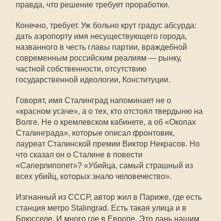
правда, что решение требует проработки.
Конечно, требует. Уж больно крут градус абсурда:
дать аэропорту имя несуществующего города,
названного в честь главы партии, враждебной
современным российским реалиям — рынку,
частной собственности, отсутствию
государственной идеологии, Конституции.
Говорят, имя Сталинград напоминает не о
«красном усаче», а о тех, кто отстоял твердыню на
Волге. Не о кремлевском кабинете, а об «Окопах
Сталинграда», которые описал фронтовик,
лауреат Сталинской премии Виктор Некрасов. Но
что сказал он о Сталине в повести
«Саперлипопет»? «Убийца, самый страшный из
всех убийц, которых знало человечество».
Изгнанный из СССР, автор жил в Париже, где есть
станция метро Stalingrad. Есть такая улица и в
Брюсселе. И много где в Европе. Это дань нашим