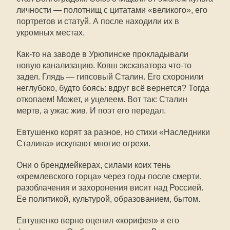
личности — полотнищ с цитатами «великого», его
портретов и статуй. А после находили их в
укромных местах.
Как-то на заводе в Урюпинске прокладывали
новую канализацию. Ковш экскаватора что-то
задел. Глядь — гипсовый Сталин. Его схоронили
неглубоко, будто боясь: вдруг всё вернется? Тогда
откопаем! Может, и уцелеем. Вот так: Сталин
мертв, а ужас жив. И поэт его передал.
Евтушенко корят за разное, но стихи «Наследники
Сталина» искупают многие огрехи.
Они о брендмейкерах, силами коих тень
«кремлевского горца» через годы после смерти,
разоблачения и захоронения висит над Россией.
Ее политикой, культурой, образованием, бытом.
Евтушенко верно оценил «корифея» и его