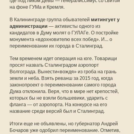
где под ликом Девы — генералиссимус со свитой
на фоне ГУМа и Кремля.
В Калининграде группа обывателей
митингует у
администрации
— активисты одного из
кандидатов в Думу молят о ГУЛАГе. О постройке
монумента «вдохновителю всех побед». И... о
переименовании их города в Сталинград.
Тем временем идет операция на юге. Товарищи
просят назвать Сталинградом аэропорт
Волгограда. Вынести«вождя» из гроба на грань
земли и неба. Взять реванш за 2015 год, когда
законопроект о переименовании самого города
Дума отклонила. Веря, что в мире нет крепостей,
которых бы не взяли большевики, ударить с
фланга — от аэропорта. На конкурсе на его
название среди версий был и Сталинград.
Итоги еще не объявлены, но губернатор Андрей
Бочаров уже одобрил переименование. Отметив,