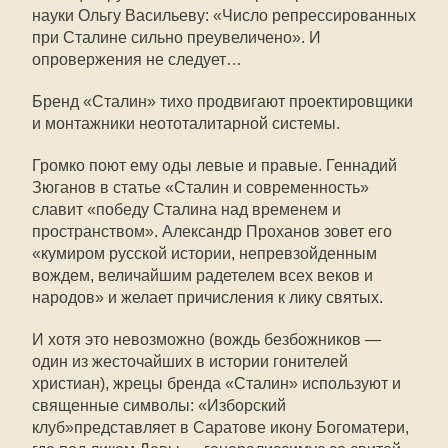
науки Ольгу Васильеву: «Число репрессированных
при Сталине сильно преувеличено». И
опровержения не следует…
Бренд «Сталин» тихо продвигают проектировщики
и монтажники неототалитарной системы.
Громко поют ему оды левые и правые. Геннадий
Зюганов в статье «Сталин и современность»
славит «победу Сталина над временем и
пространством». Александр Проханов зовет его
«кумиром русской истории, непревзойденным
вождем, величайшим радетелем всех веков и
народов» и желает причисления к лику святых.
И хотя это невозможно (вождь безбожников —
один из жесточайших в истории гонителей
христиан), жрецы бренда «Сталин» используют и
священные символы: «Изборский
клуб»представляет в Саратове икону Богоматери,