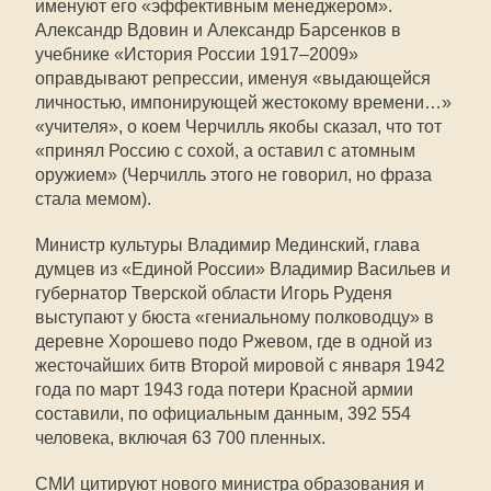
именуют его «эффективным менеджером».
Александр Вдовин и Александр Барсенков в
учебнике «История России 1917–2009»
оправдывают репрессии, именуя «выдающейся
личностью, импонирующей жестокому времени…»
«учителя», о коем Черчилль якобы сказал, что тот
«принял Россию с сохой, а оставил с атомным
оружием» (Черчилль этого не говорил, но фраза
стала мемом).
Министр культуры Владимир Мединский, глава
думцев из «Единой России» Владимир Васильев и
губернатор Тверской области Игорь Руденя
выступают у бюста «гениальному полководцу» в
деревне Хорошево подо Ржевом, где в одной из
жесточайших битв Второй мировой с января 1942
года по март 1943 года потери Красной армии
составили, по официальным данным, 392 554
человека, включая 63 700 пленных.
СМИ цитируют нового министра образования и