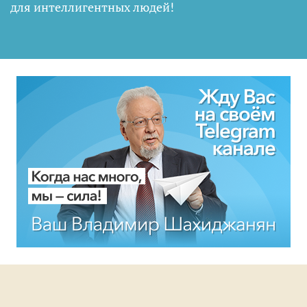
для интеллигентных людей
!