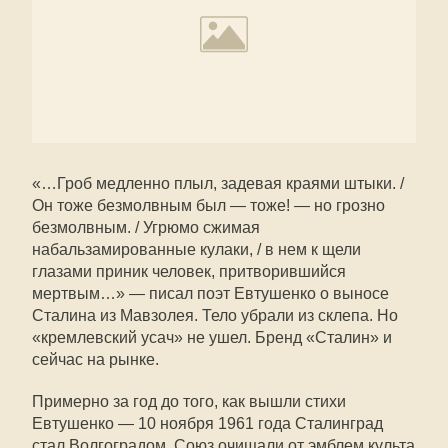
«…Гроб медленно плыл, задевая краями штыки. /
Он тоже безмолвным был — тоже! — но грозно
безмолвным. / Угрюмо сжимая
набальзамированные кулаки, / в нем к щели
глазами приник человек, притворившийся
мертвым…» — писал поэт Евтушенко о выносе
Сталина из Мавзолея. Тело убрали из склепа. Но
«кремлевский усач» не ушел. Бренд «Сталин» и
сейчас на рынке.
Примерно за год до того, как вышли стихи
Евтушенко — 10 ноября 1961 года Сталинград
стал Волгоградом. Союз очищали от эмблем культа