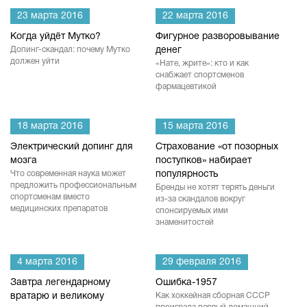
23 марта 2016
22 марта 2016
Когда уйдёт Мутко?
Фигурное разворовывание
Допинг-скандал: почему Мутко
денег
должен уйти
«Нате, жрите»: кто и как
снабжает спортсменов
фармацевтикой
18 марта 2016
15 марта 2016
Электрический допинг для
Страхование «от позорных
мозга
поступков» набирает
Что современная наука может
популярность
предложить профессиональным
Бренды не хотят терять деньги
спортсменам вместо
из-за скандалов вокруг
медицинских препаратов
спонсируемых ими
знаменитостей
4 марта 2016
29 февраля 2016
Завтра легендарному
Ошибка-1957
вратарю и великому
Как хоккейная сборная СССР