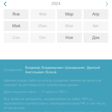
2024
Янв
Фев
Мар
Апр
Май
Июн
Июл
Авг
Сен
Окт
Ноя
Дек
Владимир Владимирович Шахиджанян
,
Дмитрий
Основатели:
Анатольевич Волков
Администрация сайта не всегда разделяет мнения авторов и не
отвечает за достоверность публикуемых данных.
Дата открытия сайта — 17 августа 1997 г.
Все права на материалы, находящиемся на сайте 1001.ru,
охраняются в соответствии с законодательством РФ, в том числе,
об авторском