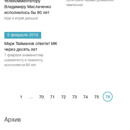
проиграла первый домашний
телекомментатору
чемпионат
Владимиру Маслаченко
исполнилось бы 80 лет
Иди и играй дальше!
5 февраля 2016
Марк Тайманов ответит МК
через десять лет
7 февраля знаменитому
шахматисту и пианисту,
исполняется 90 лет
1
…
70
71
72
73
74
75
76
Архив