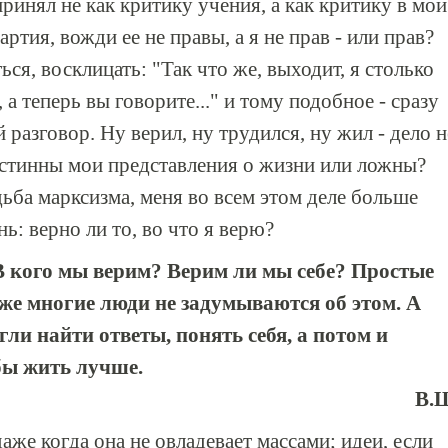
ринял не как критику учения, а как критику в мой
ртия, вожди ее не правы, а я не прав - или прав?
ься, восклицать: "Так что же, выходит, я столько
, а теперь вы говорите..." и тому подобное - сразу
 разговор. Ну верил, ну трудился, ну жил - дело н
 Истинны мои представления о жизни или ложны?
ьба марксизма, меня во всем этом деле больше
ь: верно ли то, во что я верю?
В кого мы верим? Верим ли мы себе? Простые
же многие люди не задумываются об этом. А
гли найти ответы, понять себя, а потом и
бы жить лучше.
В.
даже когда она не овладевает массами; идеи, если