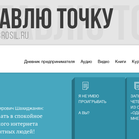
Дневник предпринимателя
Аудио
Видео
Книги
Ку
Я НЕ УМЕЮ
ЗАП
ПРОИГРЫВАТЬ
ЧЕТ
ИЗ 
ирович Шахиджанян:
А ВЫ?
«ОД
ать в спокойное
МНЕ
кого интернета
нтных людей
!