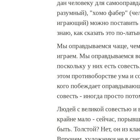
дан человеку для самооправд
разумный), "хомо фабер" (че
играющий) можно поставить 
знаю, как сказать это по-латы
Мы оправдываемся чаще, чем
играем. Мы оправдываемся в
поскольку у них есть совесть
этом противоборстве ума и со
кого побеждает оправдывающи
совесть - иногда просто потом
Людей с великой совестью и 
крайне мало - сейчас, порывш
быть. Толстой? Нет, он из к
Впрочем, художники не в счет