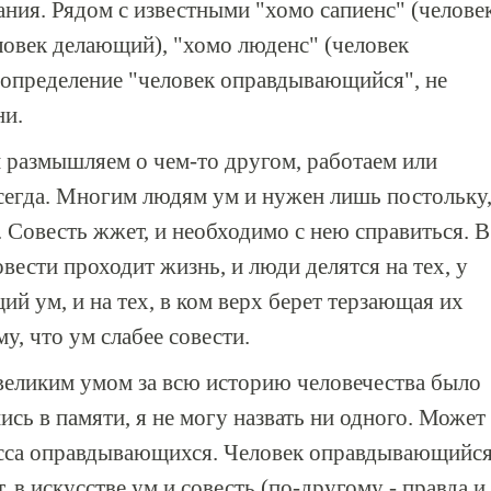
ания. Рядом с известными "хомо сапиенс" (челове
ловек делающий), "хомо люденс" (человек
определение "человек оправдывающийся", не
ни.
 размышляем о чем-то другом, работаем или
сегда. Многим людям ум и нужен лишь постольку
. Совесть жжет, и необходимо с нею справиться. В
вести проходит жизнь, и люди делятся на тех, у
й ум, и на тех, в ком верх берет терзающая их
у, что ум слабее совести.
великим умом за всю историю человечества было
ись в памяти, я не могу назвать ни одного. Может
ласса оправдывающихся. Человек оправдывающийся
, в искусстве ум и совесть (по-другому - правда и