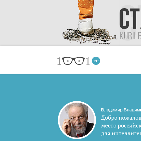
Владимир Владим
Добро пожалов
место российс
для интеллиге