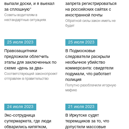
выпали доски, и я выехал
запрета регистрироваться
за сплошную"
на российских сайтах с
Советы водителям в
иностранной почты
нестандартных ситуациях
Обратной силы закон иметь не
будет
25 июля 2023
25 июля 2023
Правозащитники
В Подмосковье
предложили облегчить
следователи раскрыли
этапы для заключенных по
необычное убийство
схеме «день за два»
коммерсанта: свидетели
Соответствующий законопроект
подумали, что работает
отправлен в правительство
полиция
Попутно разоблачили игорную
мафию
24 июля 2023
21 июля 2023
Экс-сотрудница
В Иркутске судят
супермаркета, где люди
тюремщиков за то, что
обварились кипятком,
допустили массовые