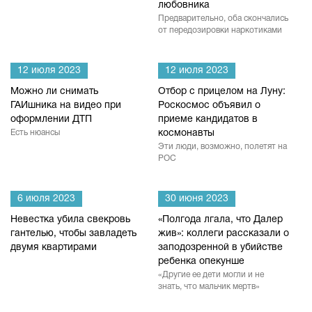
любовника
Предварительно, оба скончались
от передозировки наркотиками
12 июля 2023
12 июля 2023
Можно ли снимать
Отбор с прицелом на Луну:
ГАИшника на видео при
Роскосмос объявил о
оформлении ДТП
приеме кандидатов в
Есть нюансы
космонавты
Эти люди, возможно, полетят на
РОС
6 июля 2023
30 июня 2023
Невестка убила свекровь
«Полгода лгала, что Далер
гантелью, чтобы завладеть
жив»: коллеги рассказали о
двумя квартирами
заподозренной в убийстве
ребенка опекунше
«Другие ее дети могли и не
знать, что мальчик мертв»