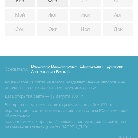
Янв
Фев
Мар
Апр
Май
Июн
Июл
Авг
Сен
Окт
Ноя
Дек
Владимир Владимирович Шахиджанян
,
Дмитрий
Основатели:
Анатольевич Волков
Администрация сайта не всегда разделяет мнения авторов и не
отвечает за достоверность публикуемых данных.
Дата открытия сайта — 17 августа 1997 г.
Все права на материалы, находящиемся на сайте 1001.ru,
охраняются в соответствии с законодательством РФ, в том числе,
об авторском
праве и смежных правах. Использование материалов сайте без
разрешения владельца сайта ЗАПРЕЩЕНО!