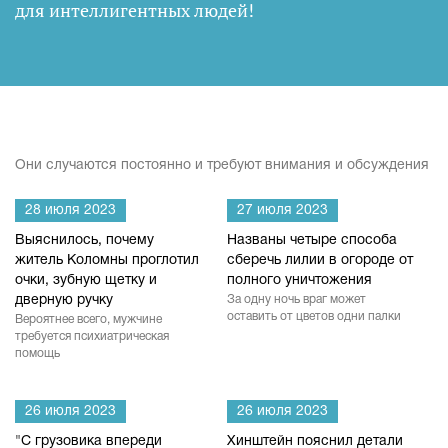
для интеллигентных людей
!
Они случаются постоянно и требуют внимания и обсуждения
28 июля 2023
27 июля 2023
Выяснилось, почему
Названы четыре способа
житель Коломны проглотил
сберечь лилии в огороде от
очки, зубную щетку и
полного уничтожения
дверную ручку
За одну ночь враг может
оставить от цветов одни палки
Вероятнее всего, мужчине
требуется психиатрическая
помощь
26 июля 2023
26 июля 2023
"С грузовика впереди
Хинштейн пояснил детали