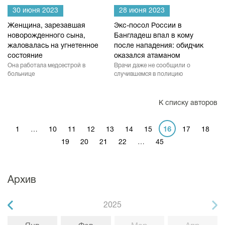
30 июня 2023
28 июня 2023
Женщина, зарезавшая
Экс-посол России в
новорожденного сына,
Бангладеш впал в кому
жаловалась на угнетенное
после нападения: обидчик
состояние
оказался атаманом
Она работала медсестрой в
Врачи даже не сообщили о
больнице
случившемся в полицию
К списку авторов
1
…
10
11
12
13
14
15
16
17
18
19
20
21
22
…
45
Архив
2025