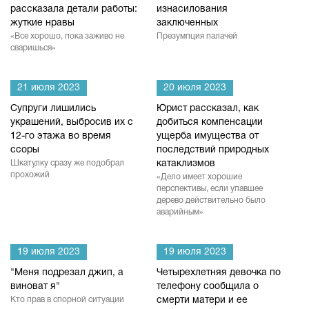
рассказала детали работы:
изнасилования
жуткие нравы
заключенных
«Все хорошо, пока заживо не
Презумпция палачей
сваришься»
21 июля 2023
20 июля 2023
Супруги лишились
Юрист рассказал, как
украшений, выбросив их с
добиться компенсации
12-го этажа во время
ущерба имущества от
ссоры
последствий природных
Шкатулку сразу же подобрал
катаклизмов
прохожий
«Дело имеет хорошие
перспективы, если упавшее
дерево действительно было
аварийным»
19 июля 2023
19 июля 2023
"Меня подрезал джип, а
Четырехлетняя девочка по
виноват я"
телефону сообщила о
Кто прав в спорной ситуации
смерти матери и ее