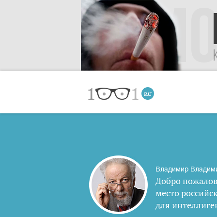
Владимир Владим
Добро пожалов
место российс
для интеллиге