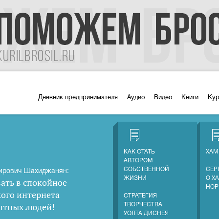
Дневник предпринимателя
Аудио
Видео
Книги
Ку
КАК СТАТЬ
ХАМ
АВТОРОМ
СОБСТВЕННОЙ
СЕР
ирович Шахиджанян:
ЖИЗНИ
О Х
ать в спокойное
НОР
кого интернета
СТРАТЕГИЯ
нтных людей
!
ТВОРЧЕСТВА
УОЛТА ДИСНЕЯ