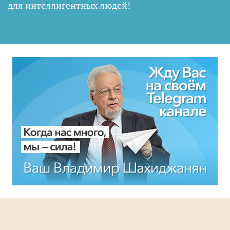
для интеллигентных людей
!