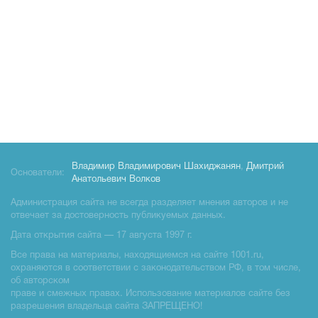
Владимир Владимирович Шахиджанян
,
Дмитрий
Основатели:
Анатольевич Волков
Администрация сайта не всегда разделяет мнения авторов и не
отвечает за достоверность публикуемых данных.
Дата открытия сайта — 17 августа 1997 г.
Все права на материалы, находящиемся на сайте 1001.ru,
охраняются в соответствии с законодательством РФ, в том числе,
об авторском
праве и смежных правах. Использование материалов сайте без
разрешения владельца сайта ЗАПРЕЩЕНО!